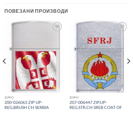
ПОВЕЗАНИ ПРОИЗВОДИ
Add to
Add to
Wishlist
Wishlist
ZIPPO
ZIPPO
200-026063 ZIP UP-
207-006447 ZIP.UP-
REG.BRUSH CH SERBIA
REG.STR.CH SREB COAT OF