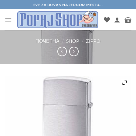
Прескочи
SVE ZA DUVAN NA JEDNOM MESTU...
на
садржај
ПОЧЕТНА
/
SHOP
/
ZIPPO