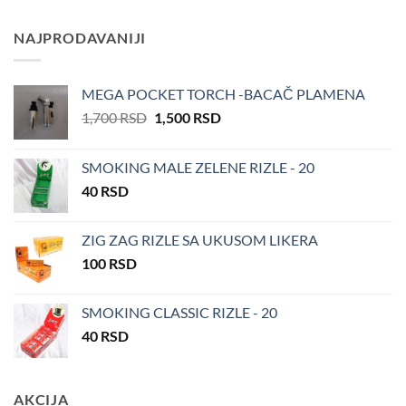
је
је:
била:
900 RSD.
NAJPRODAVANIJI
1,200 RSD.
MEGA POCKET TORCH -BACAČ PLAMENA
Оригинална
Тренутна
1,700
RSD
1,500
RSD
цена
цена
је
је:
SMOKING MALE ZELENE RIZLE - 20
била:
1,500 RSD.
40
RSD
1,700 RSD.
ZIG ZAG RIZLE SA UKUSOM LIKERA
100
RSD
SMOKING CLASSIC RIZLE - 20
40
RSD
AKCIJA