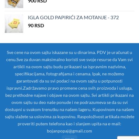
900
RSD
била:
200 RSD.
300 RSD.
IGLA GOLD PAPIRIĆI ZA MOTANJE - 372
90
RSD
Sve cene na ovom sajtu iskazane su u dinarima. PDV je uračunat u
cenu.Sve za duvan maksimalno koristi sve svoje resurse da Vam svi
artikli na ovom sajtu budu prikazani sa ispravnim nazivima,
specifikacijama, fotografijama i cenama. Ipak, ne možemo
garantovati da su svi podaci na ovom sajtu u potpunosti
ispravni.Zadržavamo pravo promene cena svih proizvoda i usluga,
bez prethodne najave i objave na ovom sajtu. Svi artikli prikazani na
ovom sajtu su deo naše ponude i ne podrazumeva se da su svi
dostupni u svakom trenutku na našem lageru. Kupovinom na našem
sajtu slažete sa uslovima za kupovinu. Raspoloživost artikala možete
proveriti putem telefona kao i slanjem upita na e-mail:
bojanpopaj@gmail.com