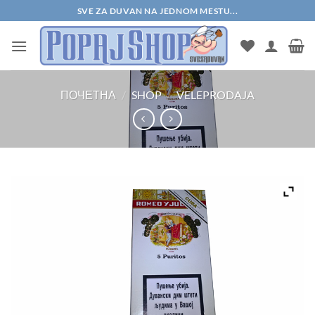
Прескочи
SVE ZA DUVAN NA JEDNOM MESTU...
на
садржај
ПОЧЕТНА
/
SHOP
/
VELEPRODAJA