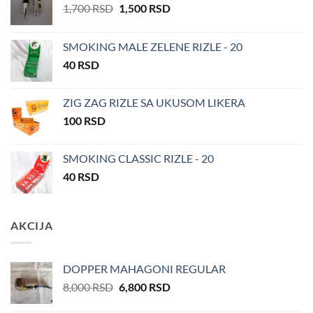
Оригинална
Тренутна
1,700
RSD
1,500
RSD
цена
цена
је
је:
SMOKING MALE ZELENE RIZLE - 20
била:
1,500 RSD.
40
RSD
1,700 RSD.
ZIG ZAG RIZLE SA UKUSOM LIKERA
100
RSD
SMOKING CLASSIC RIZLE - 20
40
RSD
AKCIJA
DOPPER MAHAGONI REGULAR
Оригинална
Тренутна
8,000
RSD
6,800
RSD
цена
цена