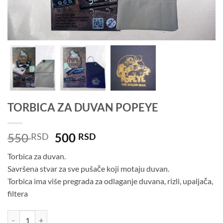
TORBICA ZA DUVAN POPEYE
Оригинална
Тренутна
550
500
RSD
RSD
цена
цена
Torbica za duvan.
је
је:
Savršena stvar za sve pušače koji motaju duvan.
била:
500 RSD.
Torbica ima više pregrada za odlaganje duvana, rizli, upaljača,
550 RSD.
filtera
TORBICA ZA DUVAN POPEYE количина