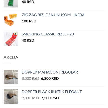
40
RSD
1,700 RSD.
ZIG ZAG RIZLE SA UKUSOM LIKERA
100
RSD
SMOKING CLASSIC RIZLE - 20
40
RSD
AKCIJA
DOPPER MAHAGONI REGULAR
Оригинална
Тренутна
8,000
RSD
6,800
RSD
цена
цена
је
је:
DOPPER BLACK RUSTIK ELEGANT
била:
6,800 RSD.
Оригинална
Тренутна
9,000
RSD
7,300
RSD
8,000 RSD.
цена
цена
је
је: