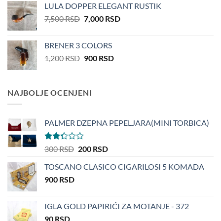
LULA DOPPER ELEGANT RUSTIK
била:
7,300 RSD.
Оригинална
Тренутна
7,500
RSD
7,000
RSD
9,000 RSD.
цена
цена
је
је:
BRENER 3 COLORS
била:
7,000 RSD.
Оригинална
Тренутна
1,200
RSD
900
RSD
7,500 RSD.
цена
цена
је
је:
била:
900 RSD.
NAJBOLJE OCENJENI
1,200 RSD.
PALMER DZEPNA PEPELJARA(MINI TORBICA)
2.29
Оригинална
Тренутна
300
RSD
200
RSD
out
цена
цена
of 5
TOSCANO CLASICO CIGARILOSI 5 KOMADA
је
је:
900
RSD
била:
200 RSD.
300 RSD.
IGLA GOLD PAPIRIĆI ZA MOTANJE - 372
90
RSD