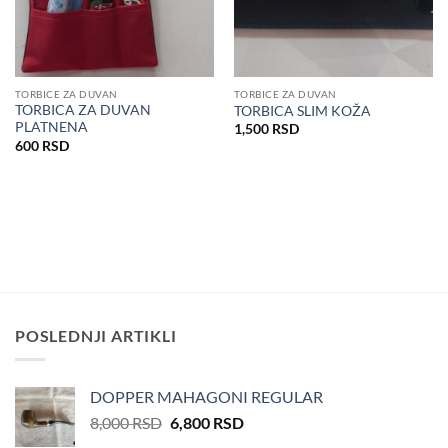
TORBICE ZA DUVAN
TORBICE ZA DUVAN
TORBICA ZA DUVAN
TORBICA SLIM KOŽA
PLATNENA
1,500
RSD
600
RSD
POSLEDNJI ARTIKLI
DOPPER MAHAGONI REGULAR
Оригинална
Тренутна
8,000
RSD
6,800
RSD
цена
цена