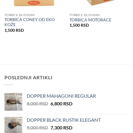
TORBICE ZA DUVAN
TORBICE ZA DUVAN
TORBICA CONEY OD EKO
TORBICA MOTORACE
KOŽE
1,500
RSD
1,500
RSD
POSLEDNJI ARTIKLI
DOPPER MAHAGONI REGULAR
Оригинална
Тренутна
8,000
RSD
6,800
RSD
цена
цена
је
је:
DOPPER BLACK RUSTIK ELEGANT
била:
6,800 RSD.
Оригинална
Тренутна
9,000
RSD
7,300
RSD
8,000 RSD.