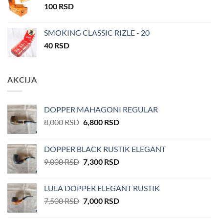
100
RSD
SMOKING CLASSIC RIZLE - 20
40
RSD
AKCIJA
DOPPER MAHAGONI REGULAR
Оригинална
Тренутна
8,000
RSD
6,800
RSD
цена
цена
је
је:
DOPPER BLACK RUSTIK ELEGANT
била:
6,800 RSD.
Оригинална
Тренутна
9,000
RSD
7,300
RSD
8,000 RSD.
цена
цена
је
је:
LULA DOPPER ELEGANT RUSTIK
била:
7,300 RSD.
Оригинална
Тренутна
7,500
RSD
7,000
RSD
9,000 RSD.
цена
цена