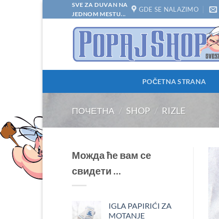
Прескочи
SVE ZA DUVAN NA
GDE SE NALAZIMO
JEDNOM MESTU...
на
садржај
POČETNA STRANA
ПОЧЕТНА
/
SHOP
/
RIZLE
Можда ће вам се
свидети …
IGLA PAPIRIĆI ZA
MOTANJE