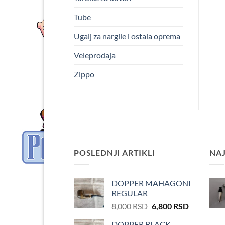
Tube
Ugalj za nargile i ostala oprema
Veleprodaja
Zippo
POSLEDNJI ARTIKLI
NA
DOPPER MAHAGONI
REGULAR
Оригинална
Тренутна
8,000
RSD
6,800
RSD
цена
цена
DOPPER BLACK