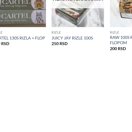
LE
RIZLE
RIZLE
RAW 100S R
TEL 130S RIZLA + FLOP
JUICY JAY RIZLE 100S
FLOPOM
0
RSD
250
RSD
200
RSD