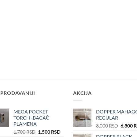
JPRODAVANIJI
AKCIJA
MEGA POCKET
DOPPER MAHAG
TORCH -BACAČ
REGULAR
PLAMENA
Оригин
8,000
RSD
6,800
R
Оригинална
Тренутна
1,700
RSD
1,500
RSD
цена
DOPPER BLACK