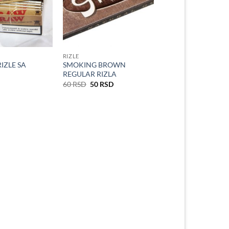
RIZLE
IZLE SA
SMOKING BROWN
REGULAR RIZLA
Оригинална
Тренутна
60
RSD
50
RSD
цена
цена
је
је:
била:
50 RSD.
60 RSD.