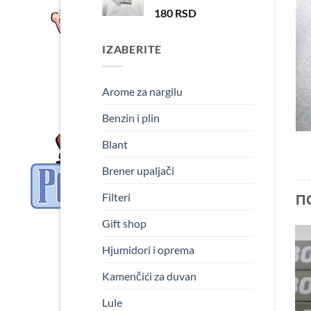
180
RSD
IZABERITE
Arome za nargilu
Benzin i plin
Blant
Brener upaljači
Filteri
П
Gift shop
Hjumidori i oprema
Акција!
Add to
Add to
Wishlist
Wishlist
Kamenčići za duvan
Lule
А