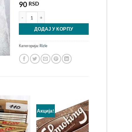
90
RSD
IGLA GOLD PAPIRIĆI ZA MOTANJE - 372 количина
ДОДАЈ У КОРПУ
Категорија:
Rizle
Акција!
Add to
Add to
Wishlist
Wishlist