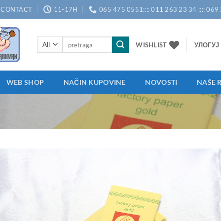
CONTACT
11-17H
065 475 0551:::: 011 263 23 34 :::: 069
Претрага
WISHLIST
УЛОГУЈ 
за:
WEB SHOP
NAČIN KUPOVINE
NOVOSTI
NAŠE 