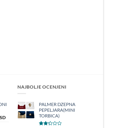
NAJBOLJE OCENJENI
ONI
PALMER DZEPNA
PEPELJARA(MINI
TORBICA)
ална
Тренутна
SD
цена