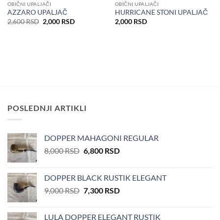
OBIČNI UPALJAČI
OBIČNI UPALJAČI
AZZARO UPALJAČ
HURRICANE STONI UPALJAČ
Оригинална
Тренутна
2,600
RSD
2,000
RSD
2,000
RSD
цена
цена
је
је:
била:
2,000 RSD.
2,600 RSD.
POSLEDNJI ARTIKLI
DOPPER MAHAGONI REGULAR
Оригинална
Тренутна
8,000
RSD
6,800
RSD
цена
цена
је
је:
DOPPER BLACK RUSTIK ELEGANT
била:
6,800 RSD.
Оригинална
Тренутна
9,000
RSD
7,300
RSD
8,000 RSD.
цена
цена
је
је:
LULA DOPPER ELEGANT RUSTIK