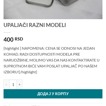
UPALJAČI RAZNI MODELI
400
RSD
[highlight ] NAPOMENA: CENA SE ODNOSI NA JEDAN
KOMAD. RADI DOSTUPNOSTI MODELA PRE
NARUDŽBINE, MOLIMO VAS DA NAS KONTAKTIRATE U
SUPROTNOM BIĆE VAM POSLAT UPALJAČ PO NAŠEM
IZBORU![/highlight]
UPALJAČI RAZNI MODELI количина
ДОДАЈ У КОРПУ