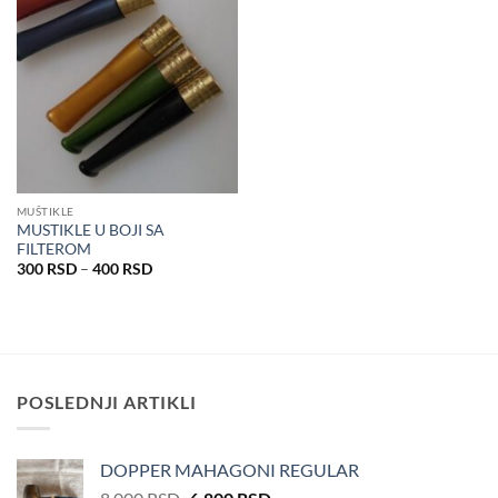
MUŠTIKLE
MUSTIKLE U BOJI SA
FILTEROM
Распон
300
RSD
–
400
RSD
цена:
од
300 RSD
до
400 RSD
POSLEDNJI ARTIKLI
DOPPER MAHAGONI REGULAR
Оригинална
Тренутна