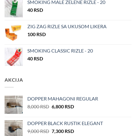
SMOKING MALE ZELENE RIZLE - 20
била:
1,500 RSD.
40
RSD
1,700 RSD.
ZIG ZAG RIZLE SA UKUSOM LIKERA
100
RSD
SMOKING CLASSIC RIZLE - 20
40
RSD
AKCIJA
DOPPER MAHAGONI REGULAR
Оригинална
Тренутна
8,000
RSD
6,800
RSD
цена
цена
је
је:
DOPPER BLACK RUSTIK ELEGANT
била:
6,800 RSD.
Оригинална
Тренутна
9,000
RSD
7,300
RSD
8,000 RSD.