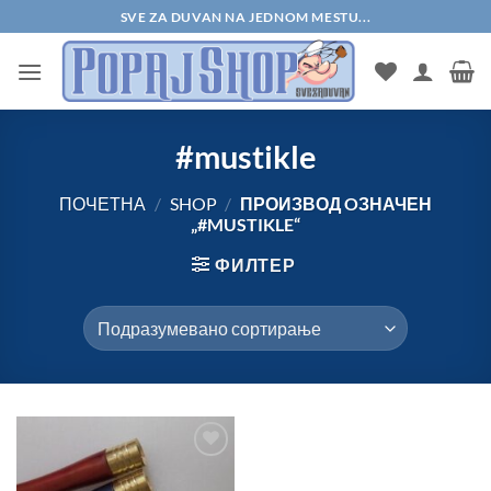
Прескочи
SVE ZA DUVAN NA JEDNOM MESTU...
на
садржај
#mustikle
ПОЧЕТНА
/
SHOP
/
ПРОИЗВОД OЗНАЧЕН
„#MUSTIKLE“
ФИЛТЕР
Add to
Wishlist