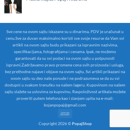
Sve cene na ovom sajtu iskazane su u dinarima. PDV je uračunat u
cenu.Sve za duvan maksimalno koristi sve svoje resurse da Vam svi
artikli na ovom sajtu budu prikazani sa ispravnim nazivima,
specifikacijama, fotografijama i cenama. Ipak, ne možemo
garantovati da su svi podaci na ovom sajtu u potpunosti
ispravni.Zadržavamo pravo promene cena svih proizvoda i usluga,
bez prethodne najave i objave na ovom sajtu. Svi artikli prikazani na
ovom sajtu su deo naše ponude i ne podrazumeva se da su svi
dostupni u svakom trenutku na našem lageru. Kupovinom na našem
sajtu slažete sa uslovima za kupovinu. Raspoloživost artikala možete
proveriti putem telefona kao i slanjem upita na e-mail:
bojanpopaj@gmail.com
Cash
On
Copyright 2026 ©
PopajShop
Delivery